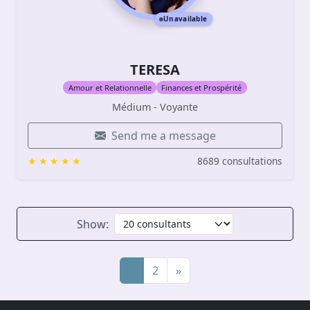
Unavailable
TERESA
Amour et Relationnelle
Finances et Prospérité
Médium - Voyante
Send me a message
8689 consultations
Show:
1
2
»