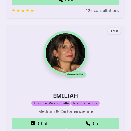
125 consultations
1208
Available
EMILIAH
Amour et Relationnelle
Avenir et Futurs
Medium & Cartomancienne
Chat
Call