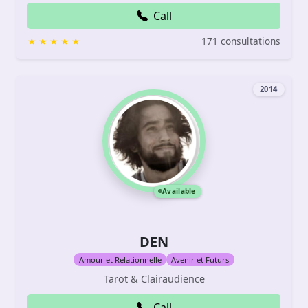
Call
171 consultations
2014
Available
DEN
Amour et Relationnelle
Avenir et Futurs
Tarot & Clairaudience
Call