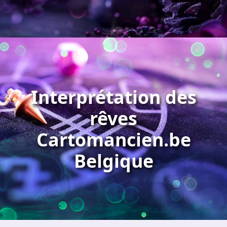
Interprétation des
rêves
Cartomancien.be
Belgique