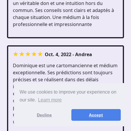
un véritable don et une intuition hors du
commun. Ses conseils sont clairs et adaptés à
chaque situation. Une médium à la fois
professionnelle et impressionnante
Oct. 4, 2022 - Andrea
Dominique est une cartomancienne et médium
exceptionnelle. Ses prédictions sont toujours
précises et se réalisent dans des délais
impressionnants. Elle a su apporter des
We use cookies to improve your experience on
éclaircissements sur des situations
our site.
Learn more
compliquées et ses conseils m’ont permis de
prendre des décisions éclairées. Je la
recommande vivement à ceux qui recherchent
Decline
Accept
une voyante sérieuse et fiable