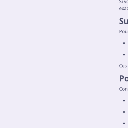
Si 
exac
Su
Pour
Ces
Po
Con