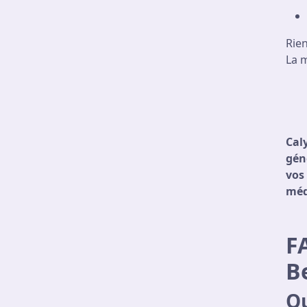
Rien
La m
Cal
gén
vos 
méd
F
B
Qu