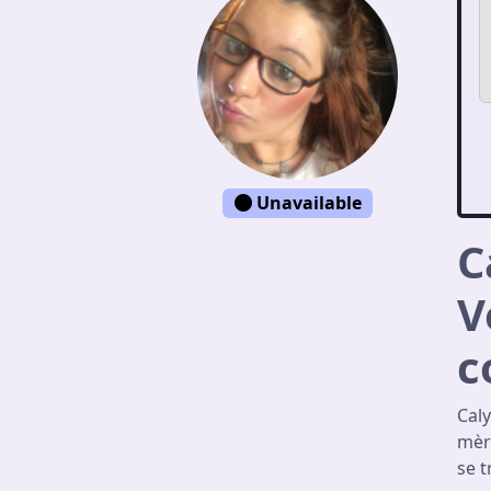
Unavailable
C
V
c
Cal
mère
se 