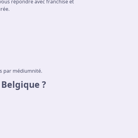
vous répondre avec franchise et
urée.
us par médiumnité.
Belgique ?