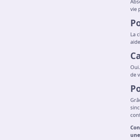
Abso
vie 
Po
La c
aid
Ca
Oui.
de v
Po
Grâ
sin
con
Con
une