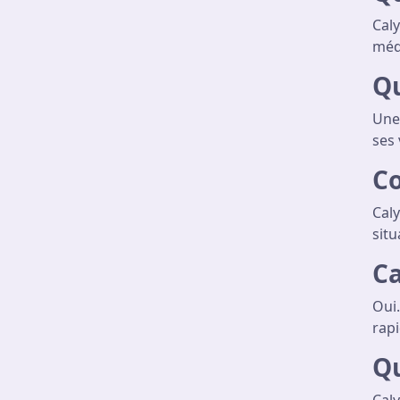
Caly
méd
Qu
Une 
ses 
Co
Caly
situ
Ca
Oui.
rapi
Qu