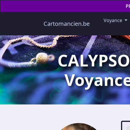
P
Voyance
Cartomancien.be
CALYPSO:
Voyance