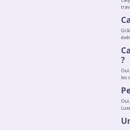
Caly
trav
Ca
Grâc
évén
Ca
?
Oui.
les 
Pe
Oui.
Lux
Un